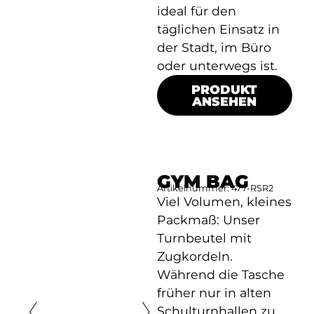
ideal für den
täglichen Einsatz in
der Stadt, im Büro
oder unterwegs ist.
PRODUKT
ANSEHEN
GYM BAG
Artikelnummer: 477-RSR2
Viel Volumen, kleines
Packmaß: Unser
Turnbeutel mit
Zugkordeln.
Während die Tasche
früher nur in alten
Schulturnhallen zu