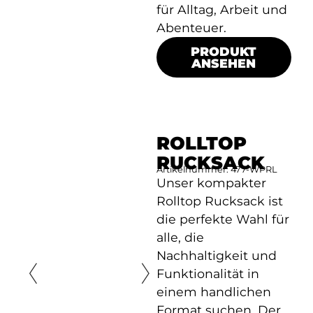
für Alltag, Arbeit und
Abenteuer.
PRODUKT
ANSEHEN
ROLLTOP
RUCKSACK
Artikelnummer: 477-WPRL
Unser kompakter
Rolltop Rucksack ist
die perfekte Wahl für
alle, die
Nachhaltigkeit und
Funktionalität in
einem handlichen
Format suchen. Der