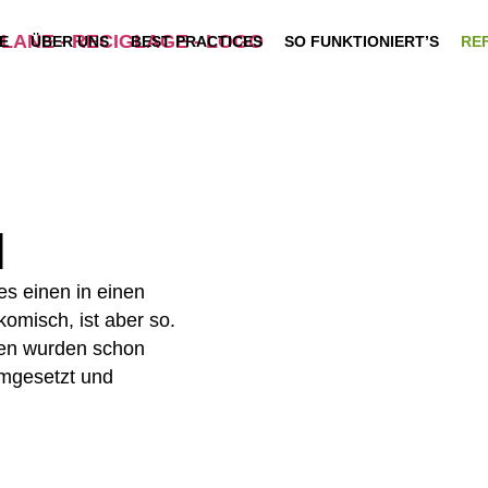
E
ÜBER UNS
BEST PRACTICES
SO FUNKTIONIERT’S
RE
N
s einen in einen
omisch, ist aber so.
fen wurden schon
umgesetzt und