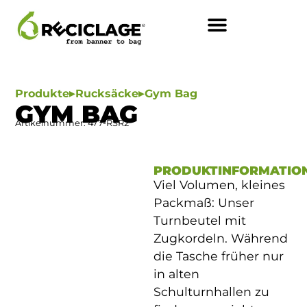
SO FUNKTIONIERT’S
▸
▸
Produkte
Rucksäcke
Gym Bag
GYM BAG
Artikelnummer: 477-RSR2
PRODUKTINFORMATIO
Viel Volumen, kleines
Packmaß: Unser
Turnbeutel mit
Zugkordeln. Während
die Tasche früher nur
in alten
Schulturnhallen zu