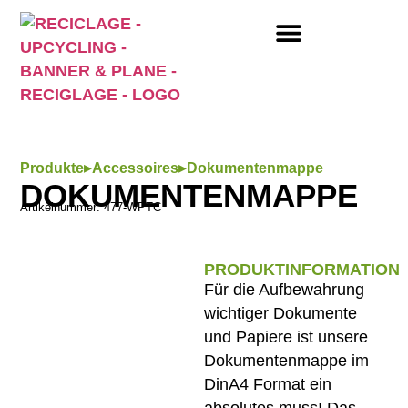
SO FUNKTIONIERT’S
▸
▸
Produkte
Accessoires
Dokumentenmappe
DOKUMENTENMAPPE
Artikelnummer: 477-WPTC
PRODUKTINFORMATION
Für die Aufbewahrung
wichtiger Dokumente
und Papiere ist unsere
Dokumentenmappe im
DinA4 Format ein
absolutes muss! Das