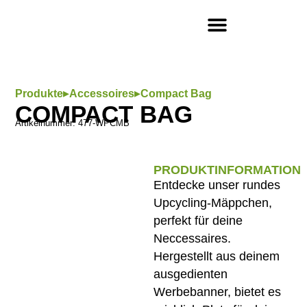
SO FUNKTIONIERT’S
▸
▸
Produkte
Accessoires
Compact Bag
COMPACT BAG
Artikelnummer: 477-WPCMB
PRODUKTINFORMATION
Entdecke unser rundes
Upcycling-Mäppchen,
perfekt für deine
Neccessaires.
Hergestellt aus deinem
ausgedienten
Werbebanner, bietet es